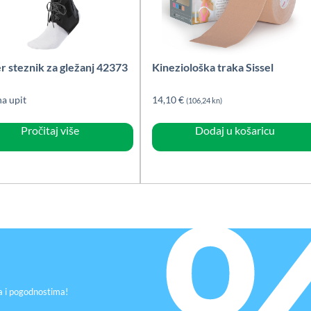
r steznik za gležanj 42373
Kineziološka traka Sissel
na upit
14,10
€
(106,24 kn)
Pročitaj više
Dodaj u košaricu
a i pogodnostima!