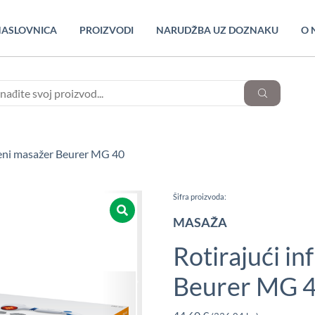
ASLOVNICA
PROIZVODI
NARUDŽBA UZ DOZNAKU
O 
veni masažer Beurer MG 40
Šifra proizvoda:
MASAŽA
Rotirajući i
Beurer MG 