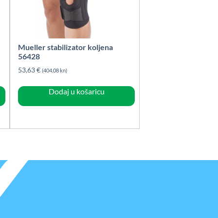
Mueller stabilizator koljena
56428
53,63
€
(404,08 kn)
Dodaj u košaricu