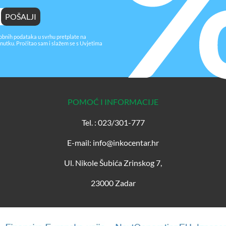
obnih podataka u svrhu pretplate na
nutku. Pročitao sam i slažem se s
Uvjetima
POMOĆ I INFORMACIJE
Tel. : 023/301-777
E-mail: info@inkocentar.hr
Ul. Nikole Šubića Zrinskog 7,
23000 Zadar