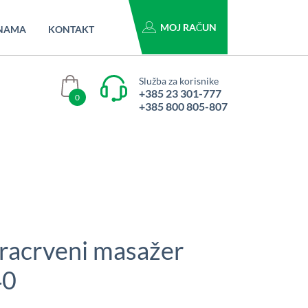
MOJ RAČUN
NAMA
KONTAKT
Služba za korisnike
+385 23 301-777
0
+385 800 805-807
nfracrveni masažer
40