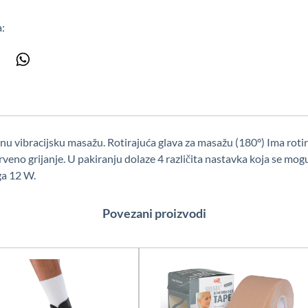
a:
dnu vibracijsku masažu. Rotirajuća glava za masažu (180°) Ima roti
eno grijanje. U pakiranju dolaze 4 različita nastavka koja se mog
ga 12 W.
Povezani proizvodi