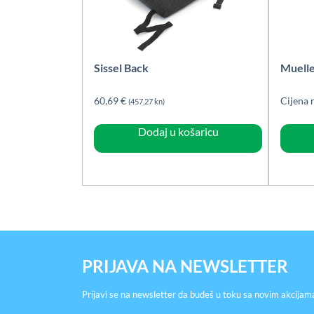
Sissel Back
Muelle
60,69
€
Cijena 
(457,27 kn)
Dodaj u košaricu
PRIJAVA NA NEWSLETTER
Prijavi se na newsletter da budeš u toku sa novim akcijam