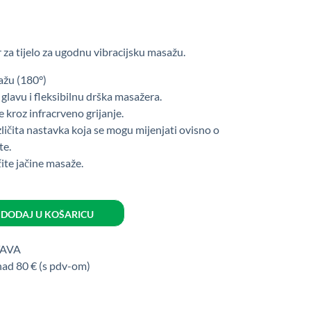
 za tijelo za ugodnu vibracijsku masažu.
ažu (180°)
glavu i fleksibilnu drška masažera.
kroz infracrveno grijanje.
ličita nastavka koja se mogu mijenjati ovisno o
te.
čite jačine masaže.
DODAJ U KOŠARICU
TAVA
nad 80 € (s pdv-om)