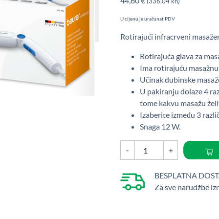
44,60
€
(336,04 kn)
U cijenu je uračunat PDV
Rotirajući infracrveni masažer
Rotirajuća glava za mas
Ima rotirajuću masažnu 
Učinak dubinske masaže 
U pakiranju dolaze 4 raz
tome kakvu masažu želi
Izaberite između 3 razli
Snaga 12 W.
Rotirajući
-
+
infracrveni
masažer
BESPLATNA DOS
Beurer
Za sve narudžbe iz
MG
40
količina