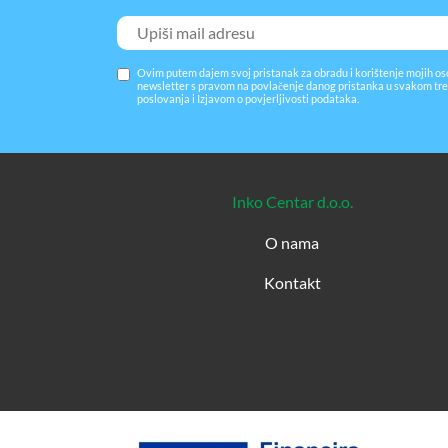
Ovim putem dajem svoj pristanak za obradu i korištenje mojih os
newsletter s pravom na povlačenje danog pristanka u svakom tre
poslovanja
i
Izjavom o povjerljivosti podataka
.
Inko Centar d.o.o.
O nama
Kontakt