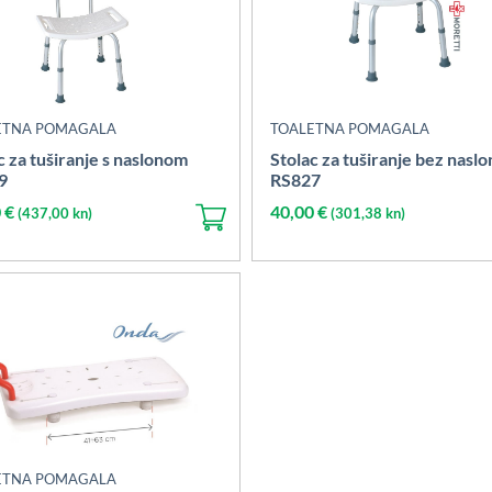
ETNA POMAGALA
TOALETNA POMAGALA
c za tuširanje s naslonom
Stolac za tuširanje bez naslo
9
RS827
0
€
40,00
€
(437,00 kn)
(301,38 kn)
ETNA POMAGALA