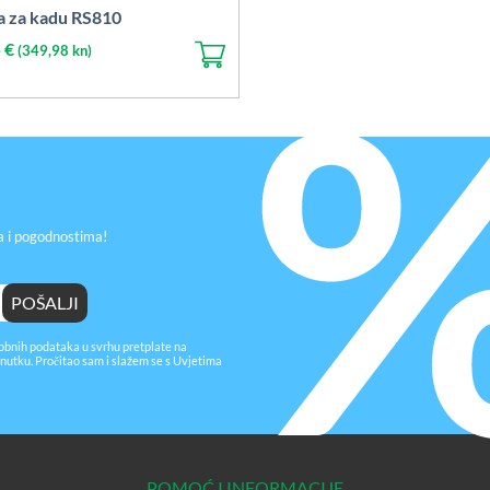
a za kadu RS810
5
€
(349,98 kn)
a i pogodnostima!
obnih podataka u svrhu pretplate na
nutku. Pročitao sam i slažem se s
Uvjetima
POMOĆ I INFORMACIJE