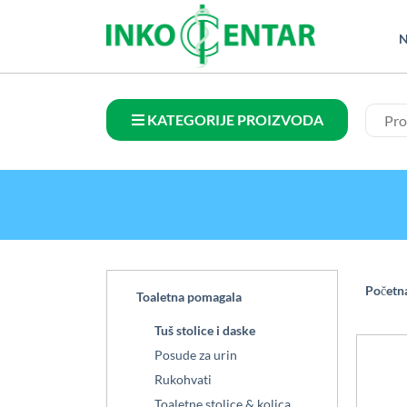
N
KATEGORIJE PROIZVODA
Početn
Toaletna pomagala
Tuš stolice i daske
Posude za urin
Rukohvati
Toaletne stolice & kolica