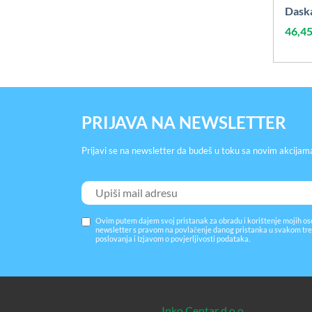
Dask
46,4
PRIJAVA NA NEWSLETTER
Prijavi se na newsletter da budeš u toku sa novim akcijam
Ovim putem dajem svoj pristanak za obradu i korištenje mojih os
newsletter s pravom na povlačenje danog pristanka u svakom tre
poslovanja
i
Izjavom o povjerljivosti podataka
.
Inko Centar d.o.o.