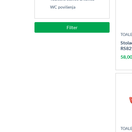
WC povišenja
Filter
TOAL
Stola
RS82
58,0
TOAL