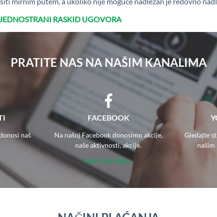
ešiti mirnim putem, a ukoliko nije moguće nadležan je redovno nad
AJEDNOSTRANI RASKID UGOVORA
PRATITE NAS NA NAŠIM KANALIMA
TI
FACEBOOK
Y
 donosi naš
Na našoj Facebook donosimo akcije,
Gledajte s
naše aktivnosti, akcije.
našim 
PROČITAJ VIŠE>>