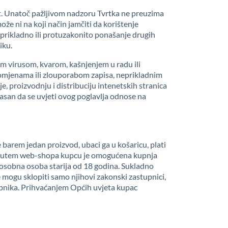
ost. Unatoč pažljivom nadzoru Tvrtka ne preuzima
že ni na koji način jamčiti da korištenje
neprikladno ili protuzakonito ponašanje drugih
iku.
m virusom, kvarom, kašnjenjem u radu ili
romjenama ili zlouporabom zapisa, neprikladnim
, proizvodnju i distribuciju intenetskih stranica
glasan da se uvjeti ovog poglavlja odnose na
e barem jedan proizvod, ubaci ga u košaricu, plati
. Putem web-shopa kupcu je omogućena kupnja
sposobna osoba starija od 18 godina. Sukladno
 mogu sklopiti samo njihovi zakonski zastupnici,
pnika. Prihvaćanjem Općih uvjeta kupac