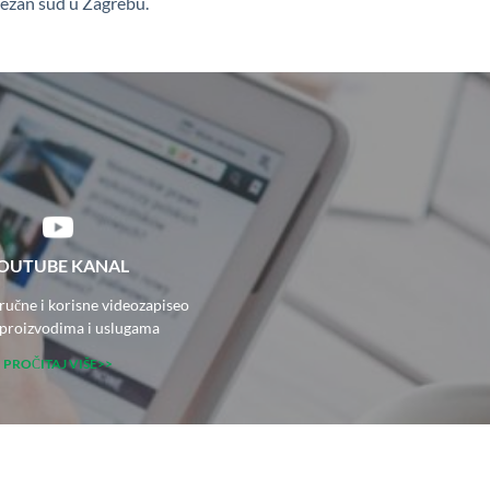
ležan sud u Zagrebu.
OUTUBE KANAL
tručne i korisne videozapiseo
proizvodima i uslugama
PROČITAJ VIŠE>>