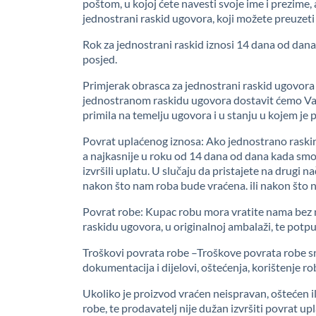
poštom, u kojoj ćete navesti svoje ime i prezime, a
jednostrani raskid ugovora, koji možete preuzeti
Rok za jednostrani raskid iznosi 14 dana od dana 
posjed.
Primjerak obrasca za jednostrani raskid ugovora k
jednostranom raskidu ugovora dostavit ćemo Vam,
primila na temelju ugovora i u stanju u kojem je 
Povrat uplaćenog iznosa: Ako jednostrano raskine
a najkasnije u roku od 14 dana od dana kada smo 
izvršili uplatu. U slučaju da pristajete na drugi
nakon što nam roba bude vraćena. ili nakon što 
Povrat robe: Kupac robu mora vratite nama bez 
raskidu ugovora, u originalnoj ambalaži, te potp
Troškovi povrata robe –Troškove povrata robe sn
dokumentacija i dijelovi, oštećenja, korištenje rob
Ukoliko je proizvod vraćen neispravan, oštećen i
robe, te prodavatelj nije dužan izvršiti povrat up