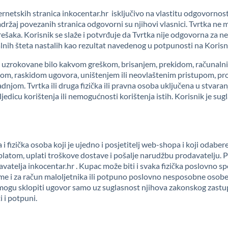
internetskih stranica inkocentar.hr isključivo na vlastitu odgovorn
ržaj povezanih stranica odgovorni su njihovi vlasnici. Tvrtka ne mo
 grešaka. Korisnik se slaže i potvrđuje da Tvrtka nije odgovorna za 
tualnih šteta nastalih kao rezultat navedenog u potpunosti na Korisn
e uzrokovane bilo kakvom greškom, brisanjem, prekidom, računalni
rađom, raskidom ugovora, uništenjem ili neovlaštenim pristupom, p
om. Tvrtka ili druga fizička ili pravna osoba uključena u stvaranje
jedicu korištenja ili nemogućnosti korištenja istih. Korisnik je su
 fizička osoba koji je ujedno i posjetitelj web-shopa i koji odaber
platom, uplati troškove dostave i pošalje narudžbu prodavatelju
avatelja inkocentar.hr . Kupac može biti i svaka fizička poslovno 
ime i za račun maloljetnika ili potpuno poslovno nesposobne osobe
gu sklopiti ugovor samo uz suglasnost njihova zakonskog zastu
i i potpuni.