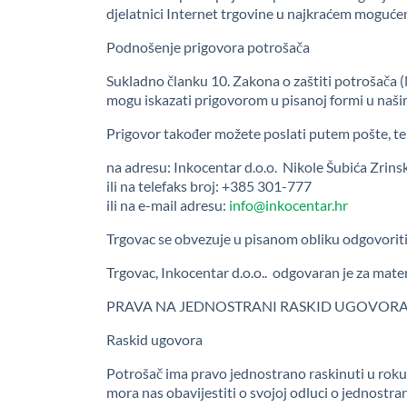
djelatnici Internet trgovine u najkraćem mogućem
Podnošenje prigovora potrošača
Sukladno članku 10. Zakona o zaštiti potrošača (
mogu iskazati prigovorom u pisanoj formi u naš
Prigovor također možete poslati putem pošte, tele
na adresu: Inkocentar d.o.o. Nikole Šubića Zri
ili na telefaks broj: +385 301-777
ili na e-mail adresu:
info@inkocentar.hr
Trgovac se obvezuje u pisanom obliku odgovoriti
Trgovac, Inkocentar d.o.o.. odgovaran je za ma
PRAVA NA JEDNOSTRANI RASKID UGOVORA
Raskid ugovora
Potrošač ima pravo jednostrano raskinuti u roku
mora nas obavijestiti o svojoj odluci o jednost