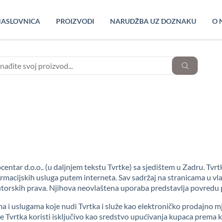
ASLOVNICA
PROIZVODI
NARUDŽBA UZ DOZNAKU
O 
ocentar d.o.o.. (u daljnjem tekstu Tvrtke) sa sjedištem u Zadru. Tvr
rmacijskih usluga putem interneta. Sav sadržaj na stranicama u vlasn
orskih prava. Njihova neovlaštena uporaba predstavlja povredu pro
ma i uslugama koje nudi Tvrtka i služe kao elektroničko prodajno 
je Tvrtka koristi isključivo kao sredstvo upućivanja kupaca prema 