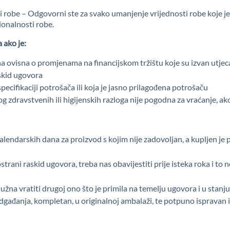
robe – Odgovorni ste za svako umanjenje vrijednosti robe koje je 
ionalnosti robe.
 ako je:
ena ovisna o promjenama na financijskom tržištu koje su izvan utjeca
skid ugovora
ecifikaciji potrošača ili koja je jasno prilagođena potrošaču
zdravstvenih ili higijenskih razloga nije pogodna za vraćanje, ak
alendarskih dana za proizvod s kojim nije zadovoljan, a kupljen j
strani raskid ugovora, treba nas obavijestiti prije isteka roka i 
užna vratiti drugoj ono što je primila na temelju ugovora i u stanj
dgađanja, kompletan, u originalnoj ambalaži, te potpuno ispravan i