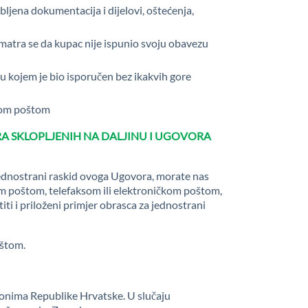
ljena dokumentacija i dijelovi, oštećenja,
 smatra se da kupac nije ispunio svoju obavezu
u kojem je bio isporučen bez ikakvih gore
čkom poštom
A SKLOPLJENIH NA DALJINU I UGOVORA
jednostrani raskid ovoga Ugovora, morate nas
om poštom, telefaksom ili elektroničkom poštom,
titi i priloženi primjer obrasca za jednostrani
oštom.
akonima Republike Hrvatske. U slučaju