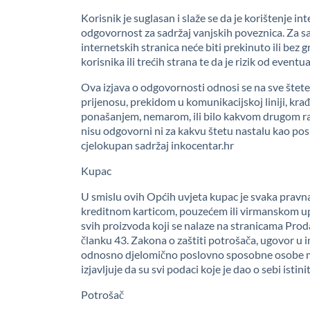
Korisnik je suglasan i slaže se da je korištenje 
odgovornost za sadržaj vanjskih poveznica. Za sad
internetskih stranica neće biti prekinuto ili bez
korisnika ili trećih strana te da je rizik od even
Ova izjava o odgovornosti odnosi se na sve štet
prijenosu, prekidom u komunikacijskoj liniji, k
ponašanjem, nemarom, ili bilo kakvom drugom radnj
nisu odgovorni ni za kakvu štetu nastalu kao posl
cjelokupan sadržaj inkocentar.hr
Kupac
U smislu ovih Općih uvjeta kupac je svaka pravna i
kreditnom karticom, pouzećem ili virmanskom u
svih proizvoda koji se nalaze na stranicama Prod
članku 43. Zakona o zaštiti potrošača, ugovor u 
odnosno djelomično poslovno sposobne osobe mo
izjavljuje da su svi podaci koje je dao o sebi istinit
Potrošač