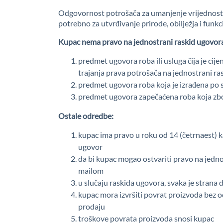
Odgovornost potrošača za umanjenje vrijednosti 
potrebno za utvrđivanje prirode, obilježja i funkc
Kupac nema pravo na jednostrani raskid ugovora
predmet ugovora roba ili usluga čija je cij
trajanja prava potrošača na jednostrani ra
predmet ugovora roba koja je izrađena po sp
predmet ugovora zapečaćena roba koja zbog 
Ostale odredbe:
kupac ima pravo u roku od 14 (četrnaest) k
ugovor
da bi kupac mogao ostvariti pravo na jedno
mailom
u slučaju raskida ugovora, svaka je strana d
kupac mora izvršiti povrat proizvoda bez o
prodaju
troškove povrata proizvoda snosi kupac