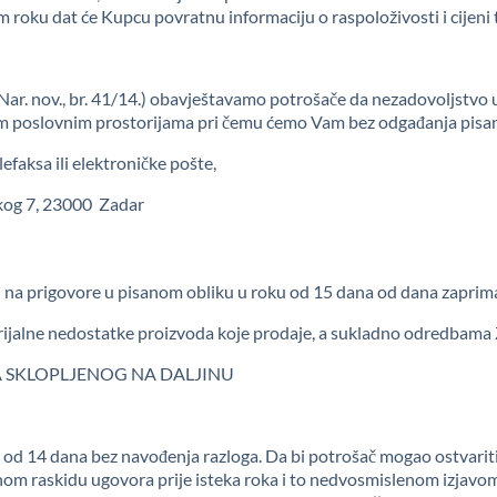
 roku dat će Kupcu povratnu informaciju o raspoloživosti i cijeni 
Nar. nov., br. 41/14.) obavještavamo potrošače da nezadovoljstvo 
im poslovnim prostorijama pri čemu ćemo Vam bez odgađanja pisano
faksa ili elektroničke pošte,
nskog 7, 23000 Zadar
 na prigovore u pisanom obliku u roku od 15 dana od dana zaprim
terijalne nedostatke proizvoda koje prodaje, a sukladno odredba
 SKLOPLJENOG NA DALJINU
 od 14 dana bez navođenja razloga. Da bi potrošač mogao ostvarit
ranom raskidu ugovora prije isteka roka i to nedvosmislenom izjav