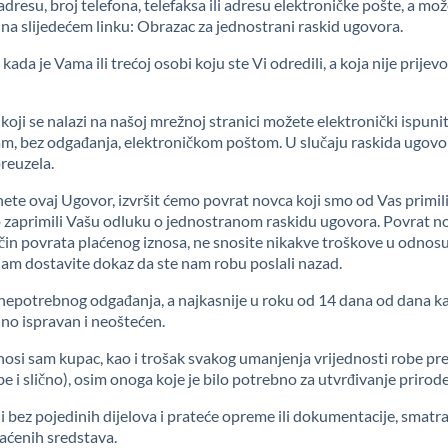
dresu, broj telefona, telefaksa ili adresu elektroničke pošte, a može
 na slijedećem linku: Obrazac za jednostrani raskid ugovora.
kada je Vama ili trećoj osobi koju ste Vi odredili, a koja nije prij
oji se nalazi na našoj mrežnoj stranici možete elektronički ispuniti
 bez odgađanja, elektroničkom poštom. U slučaju raskida ugovora,
preuzela.
te ovaj Ugovor, izvršit ćemo povrat novca koji smo od Vas primili,
zaprimili Vašu odluku o jednostranom raskidu ugovora. Povrat novca
 način povrata plaćenog iznosa, ne snosite nikakve troškove u odno
nam dostavite dokaz da ste nam robu poslali nazad.
nepotrebnog odgađanja, a najkasnije u roku od 14 dana od dana k
uno ispravan i neoštećen.
osi sam kupac, kao i trošak svakog umanjenja vrijednosti robe pr
e i slično), osim onoga koje je bilo potrebno za utvrđivanje prirode,
li bez pojedinih dijelova i prateće opreme ili dokumentacije, smatr
laćenih sredstava.