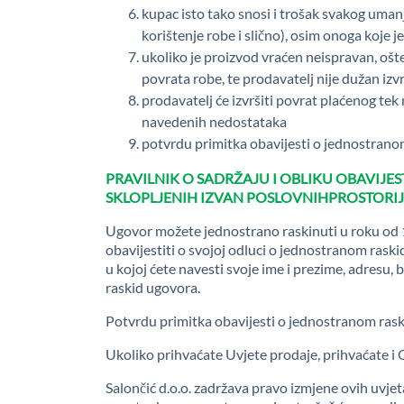
kupac isto tako snosi i trošak svakog umanj
korištenje robe i slično), osim onoga koje j
ukoliko je proizvod vraćen neispravan, ošte
povrata robe, te prodavatelj nije dužan izv
prodavatelj će izvršiti povrat plaćenog te
navedenih nedostataka
potvrdu primitka obavijesti o jednostran
PRAVILNIK O SADRŽAJU I OBLIKU OBAVIJ
SKLOPLJENIH IZVAN POSLOVNIHPROSTORI
Ugovor možete jednostrano raskinuti u roku od 1
obavijestiti o svojoj odluci o jednostranom ras
u kojoj ćete navesti svoje ime i prezime, adresu, b
raskid ugovora.
Potvrdu primitka obavijesti o jednostranom ras
Ukoliko prihvaćate Uvjete prodaje, prihvaćate i 
Salončić d.o.o. zadržava pravo izmjene ovih uvje