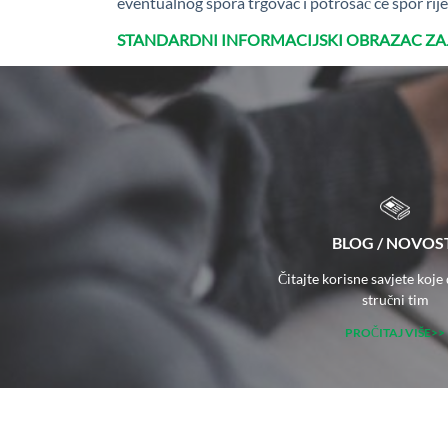
eventualnog spora trgovac i potrošač će spor rij
STANDARDNI INFORMACIJSKI OBRAZAC Z
BLOG / NOVOS
Čitajte korisne savjete koje
stručni tim
PROČITAJ VIŠE>>