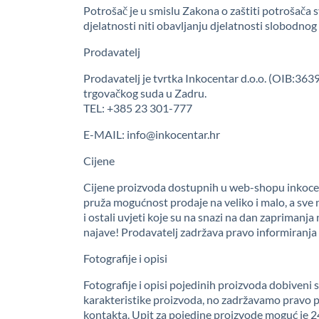
Potrošač je u smislu Zakona o zaštiti potrošača s
djelatnosti niti obavljanju djelatnosti slobodnog
Prodavatelj
Prodavatelj je tvrtka Inkocentar d.o.o. (OIB:363
trgovačkog suda u Zadru.
TEL: +385 23 301-777
E-MAIL: info@inkocentar.hr
Cijene
Cijene proizvoda dostupnih u web-shopu inkocent
pruža mogućnost prodaje na veliko i malo, a sve 
i ostali uvjeti koje su na snazi na dan zaprimanj
najave! Prodavatelj zadržava pravo informiranja o
Fotografije i opisi
Fotografije i opisi pojedinih proizvoda dobiveni s
karakteristike proizvoda, no zadržavamo pravo po
kontakta. Upit za pojedine proizvode moguć je 2