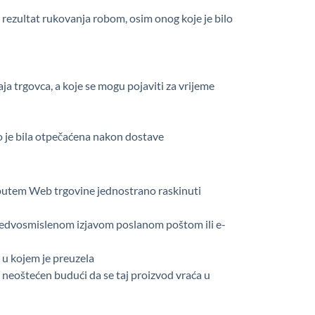
rezultat rukovanja robom, osim onog koje je bilo
ja trgovca, a koje se mogu pojaviti za vrijeme
o je bila otpečaćena nakon dostave
e putem Web trgovine jednostrano raskinuti
to nedvosmislenom izjavom poslanom poštom ili e-
u u kojem je preuzela
 neoštećen budući da se taj proizvod vraća u