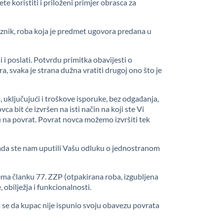
te koristiti i priloženi primjer obrasca za
evoznik, roba koja je predmet ugovora predana u
 i poslati. Potvrdu primitka obavijesti o
 svaka je strana dužna vratiti drugoj ono što je
 uključujući i troškove isporuke, bez odgađanja,
 bit će izvršen na isti način na koji ste Vi
su na povrat. Povrat novca možemo izvršiti tek
ada ste nam uputili Vašu odluku o jednostranom
ema članku 77. ZZP (otpakirana roba, izgubljena
 obilježja i funkcionalnosti.
a se da kupac nije ispunio svoju obavezu povrata