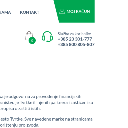
MOJ RAČUN
NAMA
KONTAKT
Služba za korisnike
+385 23 301-777
0
+385 800 805-807
tka je odgovorna za provođenje financijskih
ištvu je Tvrtke ili njenih partnera i zaštićeni su
pisa o zaštiti istih.
mjesto Tvrtke. Sve navedene marke na stranicama
korištenju proizvoda.