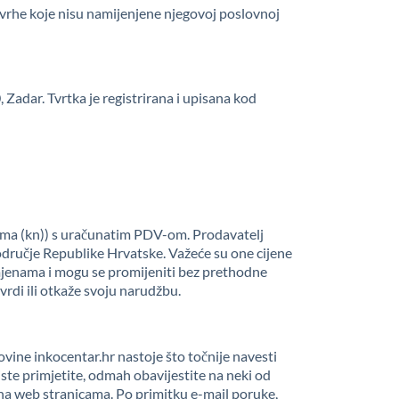
u svrhe koje nisu namijenjene njegovoj poslovnoj
Zadar. Tvrtka je registrirana i upisana kod
nama (kn)) s uračunatim PDV-om. Prodavatelj
odručje Republike Hrvatske. Važeće su one cijene
izmjenama i mogu se promijeniti bez prethodne
vrdi ili otkaže svoju narudžbu.
govine inkocentar.hr nastoje što točnije navesti
ste primjetite, odmah obavijestite na neki od
na web stranicama. Po primitku e-mail poruke,