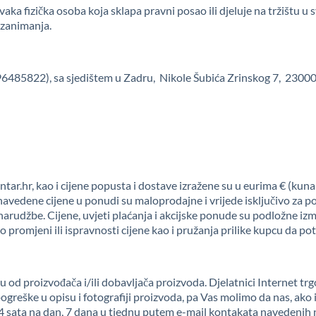
vaka fizička osoba koja sklapa pravni posao ili djeluje na tržištu 
 zanimanja.
96485822), sa sjedištem u Zadru, Nikole Šubića Zrinskog 7, 23000, 
ar.hr, kao i cijene popusta i dostave izražene su u eurima € (ku
navedene cijene u ponudi su maloprodajne i vrijede isključivo za p
a narudžbe. Cijene, uvjeti plaćanja i akcijske ponude su podložne 
 promjeni ili ispravnosti cijene kao i pružanja prilike kupcu da pot
u od proizvođača i/ili dobavljača proizvoda. Djelatnici Internet tr
greške u opisu i fotografiji proizvoda, pa Vas molimo da nas, ako i
4 sata na dan, 7 dana u tjednu putem e-mail kontakata navedenih 