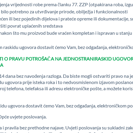
enja vrijednosti robe prema članku 77. ZZP (otpakirana roba, izgub
e bilo potrebno za utvrđivanje prirode, obilježja i funkcionalnosti
ćen ili bez pojedinih dijelova i prateće opreme ili dokumentacije,
ršiti povrat uplaćenih sredstava
k nakon što mu proizvod bude vraćen kompletan i ispravan u stanju 
om raskidu ugovora dostavit ćemo Vam, bez odgađanja, elektroni
ESTI O PRAVU POTROŠAČA NA JEDNOSTRANIRASKID UGOVOR
JA
4 dana bez navođenja razloga. Da biste mogli ostvariti pravo na 
kidu ugovora prije isteka roka i to nedvosmislenom izjavom poslan
roj telefona, telefaksa ili adresu elektroničke pošte, a možete koris
kidu ugovora dostavit ćemo Vam, bez odgađanja, elektroničkom p
Opće uvjete poslovanja.
ta i pravila bez prethodne najave. Uvjeti poslovanja su sukladni z