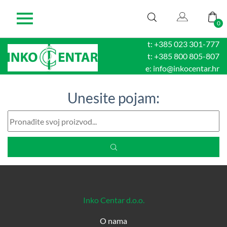
0
t: +385 023 301-777
t: +385 800 805-807
e: info@inkocentar.hr
Unesite pojam:
Inko Centar d.o.o.
O nama