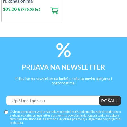
rukonaslonima
103,00
€
(776,05 kn)
PRIJAVA NA NEWSLETTER
Prijavi se na newsletter da budeš u toku sa novim akcijama i
pogodnostima!
Ovim putem dajem svoj pristanak za obradu i korištenje mojih osobnih podataka u
svrhu pretplate na newsletter s pravom na povlačenje danog pristanka u svakom
trenutku. Pročitao sam i slažem se s
Uvjetima poslovanja
i
Izjavom o povjerljivosti
podataka
.