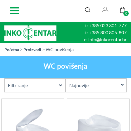
0
t: +385 023 301-777
t: +385 800 805-807
e: info@inkocentar.hr
>
> WC povišenja
Početna
Proizvodi
WC povišenja
Filtriranje