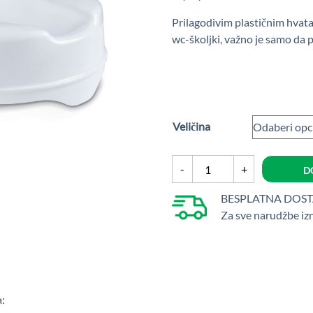
Prilagodivim plastičnim hvat
wc-školjki, važno je samo da pr
Veličina
Toaletno
-
+
D
povišenje
bez
BESPLATNA DOS
poklopca
Za sve narudžbe iz
količina
a: