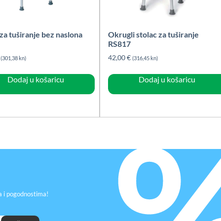
 za tuširanje bez naslona
Okrugli stolac za tuširanje
RS817
42,00
€
(301,38 kn)
(316,45 kn)
Dodaj u košaricu
Dodaj u košaricu
a i pogodnostima!