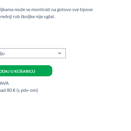
od
31,72 €
aljkama može se montirati na gotovo sve tipove
(238,99
ednji rub školjke nije uglat.
kn)
do
35,70 €
(268,98
kn)
ODAJ U KOŠARICU
TAVA
nad 80 € (s pdv-om)