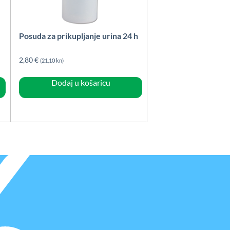
Posuda za prikupljanje urina 24 h
2,80
€
(21,10 kn)
Dodaj u košaricu