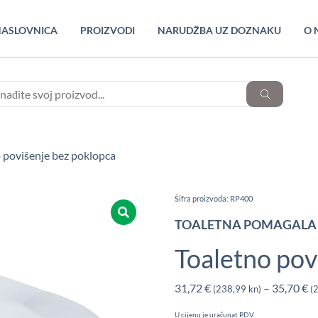
ASLOVNICA
PROIZVODI
NARUDŽBA UZ DOZNAKU
O 
 povišenje bez poklopca
Šifra proizvoda: RP400
TOALETNA POMAGALA
Toaletno pov
31,72
€
–
35,70
€
(238,99 kn)
(
U cijenu je uračunat PDV