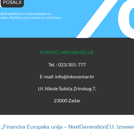
obnih podataka u svrhu pretplate na
nutku. Pročitao sam i slažem se s
Uvjetima
POMOĆ I INFORMACIJE
Tel. : 023/301-777
E-mail: info@inkocentar.hr
Ul. Nikole Šubića Zrinskog 7,
23000 Zadar