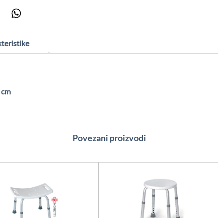
teristike
0 cm
Povezani proizvodi