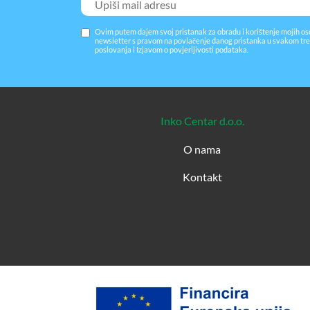
stranici
proizvoda
Ovim putem dajem svoj pristanak za obradu i korištenje mojih os
newsletter s pravom na povlačenje danog pristanka u svakom tre
poslovanja
i
Izjavom o povjerljivosti podataka
.
Inko Centar d.o.o.
O nama
Kontakt