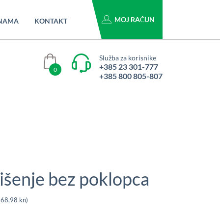
MOJ RAČUN
NAMA
KONTAKT
Služba za korisnike
+385 23 301-777
0
+385 800 805-807
išenje bez poklopca
Raspon
268,98 kn)
cijena: