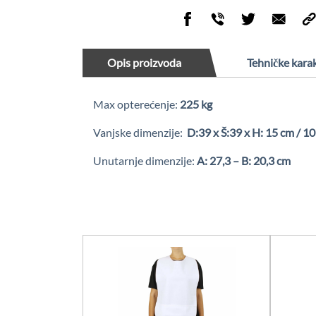
Opis proizvoda
Tehničke karak
Max opterećenje:
225 kg
Vanjske dimenzije:
D:39 x Š:39 x H: 15 cm / 1
Unutarnje dimenzije:
A: 27,3 – B: 20,3 cm