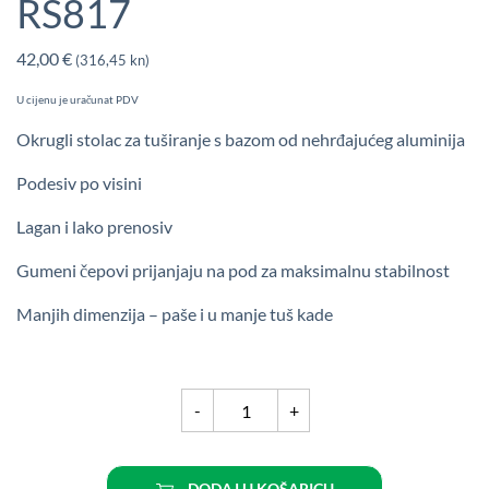
RS817
42,00
€
(316,45 kn)
U cijenu je uračunat PDV
Okrugli stolac za tuširanje s bazom od nehrđajućeg aluminija
Podesiv po visini
Lagan i lako prenosiv
Gumeni čepovi prijanjaju na pod za maksimalnu stabilnost
Manjih dimenzija – paše i u manje tuš kade
Okrugli
-
+
stolac
za
tuširanje
DODAJ U KOŠARICU