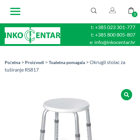
0
t: +385 023 301-777
t: +385 800 805-807
e: info@inkocentar.hr
>
>
> Okrugli stolac za
Početna
Proizvodi
Toaletna pomagala
tuširanje RS817