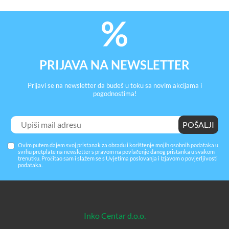
PRIJAVA NA NEWSLETTER
Prijavi se na newsletter da budeš u toku sa novim akcijama i
pogodnostima!
Ovim putem dajem svoj pristanak za obradu i korištenje mojih osobnih podataka u
svrhu pretplate na newsletter s pravom na povlačenje danog pristanka u svakom
trenutku. Pročitao sam i slažem se s
Uvjetima poslovanja
i
Izjavom o povjerljivosti
podataka
.
Inko Centar d.o.o.