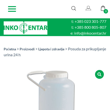
0
t: +385 023 301-777
t: +385 800 805-807
e: info@inkocentar.hr
>
>
> Posuda za prikupljanje
Početna
Proizvodi
Ljepota i zdravlje
urina 24 h