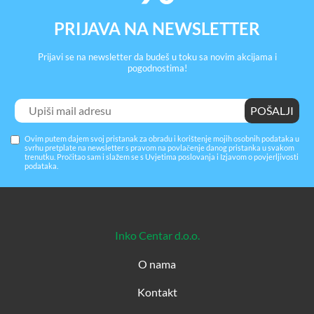
stranici
PRIJAVA NA NEWSLETTER
proizvoda
Prijavi se na newsletter da budeš u toku sa novim akcijama i
pogodnostima!
Ovim putem dajem svoj pristanak za obradu i korištenje mojih osobnih podataka u
svrhu pretplate na newsletter s pravom na povlačenje danog pristanka u svakom
trenutku. Pročitao sam i slažem se s
Uvjetima poslovanja
i
Izjavom o povjerljivosti
podataka
.
Inko Centar d.o.o.
O nama
Kontakt