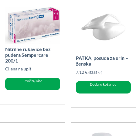
Nitrilne rukavice bez
pudera Sempercare
PATKA, posuda za urin –
200/1
ženska
Cijena na upit
7,12
€
(53,65 kn)
Pročitaj više
Dodaj u košaricu