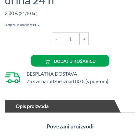
urina 24 h
2,80
€
(21,10 kn)
U cijenu je uračunat PDV
Posuda
-
+
za
prikupljanje
urina
DODAJ U KOŠARICU
24
h
BESPLATNA DOSTAVA
količina
Za sve narudžbe iznad 80 € (s pdv-om)
Opis proizvoda
Povezani proizvodi