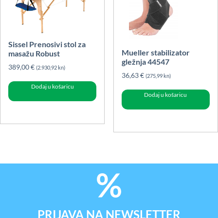
Sissel Prenosivi stol za
Mueller stabilizator
masažu Robust
gležnja 44547
389,00
€
(2.930,92 kn)
36,63
€
(275,99 kn)
Dodaj u košaricu
Dodaj u košaricu
PRIJAVA NA NEWSLETTER