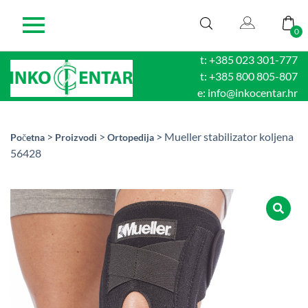
0
t: +385 023 301-777
t: +385 800 805-807
e: info@inkocentar.hr
>
>
> Mueller stabilizator koljena
Početna
Proizvodi
Ortopedija
56428