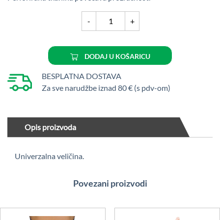
Mueller
-
+
stabilizator
koljena
56428
DODAJ U KOŠARICU
količina
BESPLATNA DOSTAVA
Za sve narudžbe iznad 80 € (s pdv-om)
Opis proizvoda
Univerzalna veličina.
Povezani proizvodi