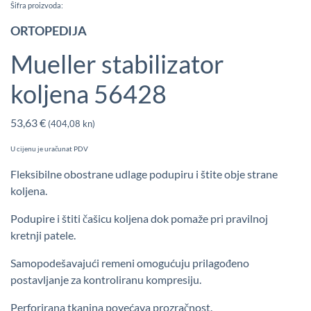
Šifra proizvoda:
ORTOPEDIJA
Mueller stabilizator
koljena 56428
53,63
€
(404,08 kn)
U cijenu je uračunat PDV
Fleksibilne obostrane udlage podupiru i štite obje strane
koljena.
Podupire i štiti čašicu koljena dok pomaže pri pravilnoj
kretnji patele.
Samopodešavajući remeni omogućuju prilagođeno
postavljanje za kontroliranu kompresiju.
Perforirana tkanina povećava prozračnost.