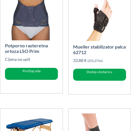
Potporno rasteretna
Mueller stabilizator palca
ortoza LSO Prim
62712
Cijena na upit
33,88
€
(255,27 kn)
Pročitaj više
Dodaj u košaricu