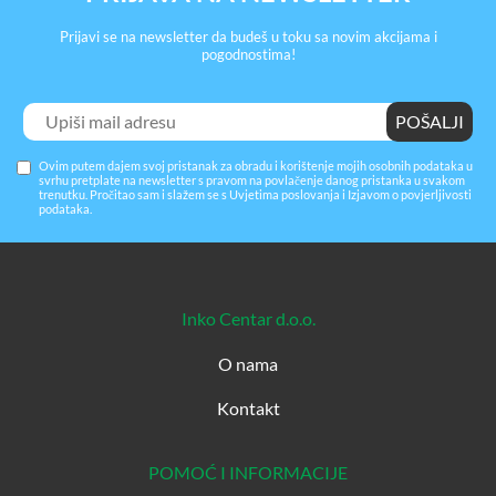
Prijavi se na newsletter da budeš u toku sa novim akcijama i
pogodnostima!
Ovim putem dajem svoj pristanak za obradu i korištenje mojih osobnih podataka u
svrhu pretplate na newsletter s pravom na povlačenje danog pristanka u svakom
trenutku. Pročitao sam i slažem se s
Uvjetima poslovanja
i
Izjavom o povjerljivosti
podataka
.
Inko Centar d.o.o.
O nama
Kontakt
POMOĆ I INFORMACIJE