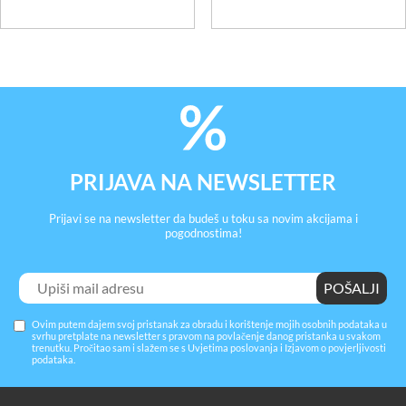
PRIJAVA NA NEWSLETTER
Prijavi se na newsletter da budeš u toku sa novim akcijama i
pogodnostima!
Ovim putem dajem svoj pristanak za obradu i korištenje mojih osobnih podataka u
svrhu pretplate na newsletter s pravom na povlačenje danog pristanka u svakom
trenutku. Pročitao sam i slažem se s
Uvjetima poslovanja
i
Izjavom o povjerljivosti
podataka
.