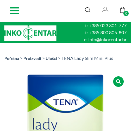
0
t: +385 023 301-777
t: +385 800 805-807
e: info@inkocentar.hr
>
>
> TENA Lady Slim Mini Plus
Početna
Proizvodi
Ulošci