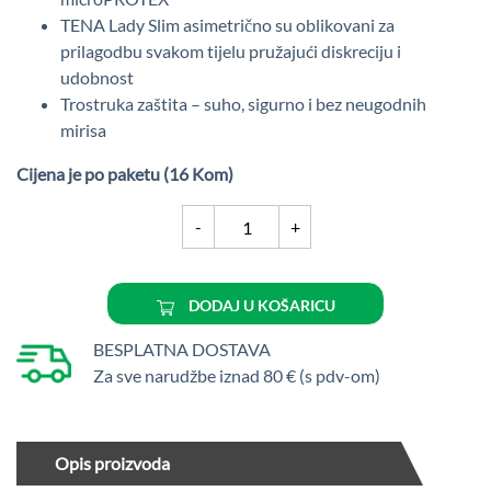
TENA Lady Slim asimetrično su oblikovani za
prilagodbu svakom tijelu pružajući diskreciju i
udobnost
Trostruka zaštita – suho, sigurno i bez neugodnih
mirisa
Cijena je po paketu (16 Kom)
TENA
-
+
Lady
Slim
Mini
DODAJ U KOŠARICU
Plus
količina
BESPLATNA DOSTAVA
Za sve narudžbe iznad 80 € (s pdv-om)
Opis proizvoda