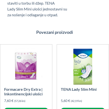
staviti u torbu ili džep. TENA
Lady Slim Mini ulošci jednostavni su
za nošenje i odlaganje u otpad.
Povezani proizvodi
Formacare Dry Extra |
TENA Lady Slim Mini
Inkontinencijski ulošci
7,60
€
5,60
€
(57,26 kn)
(42,19 kn)