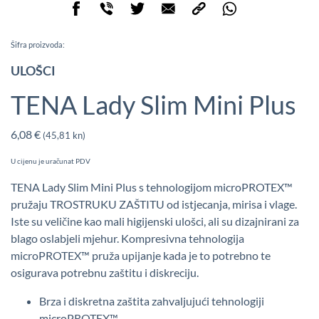
Šifra proizvoda:
ULOŠCI
TENA Lady Slim Mini Plus
6,08
€
(45,81 kn)
U cijenu je uračunat PDV
TENA Lady Slim Mini Plus s tehnologijom microPROTEX™
pružaju TROSTRUKU ZAŠTITU od istjecanja, mirisa i vlage.
Iste su veličine kao mali higijenski ulošci, ali su dizajnirani za
blago oslabjeli mjehur. Kompresivna tehnologija
microPROTEX™ pruža upijanje kada je to potrebno te
osigurava potrebnu zaštitu i diskreciju.
Brza i diskretna zaštita zahvaljujući tehnologiji
microPROTEX™