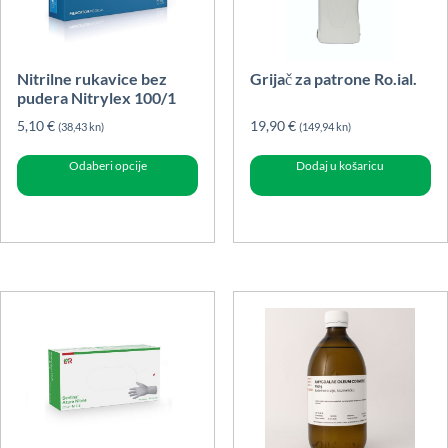
Nitrilne rukavice bez
Grijač za patrone Ro.ial.
pudera Nitrylex 100/1
5,10
€
19,90
€
(38,43 kn)
(149,94 kn)
Ovaj
Odaberi opcije
Dodaj u košaricu
proizvod
ima
više
varijanti.
Opcije
se
mogu
odabrati
na
stranici
proizvoda