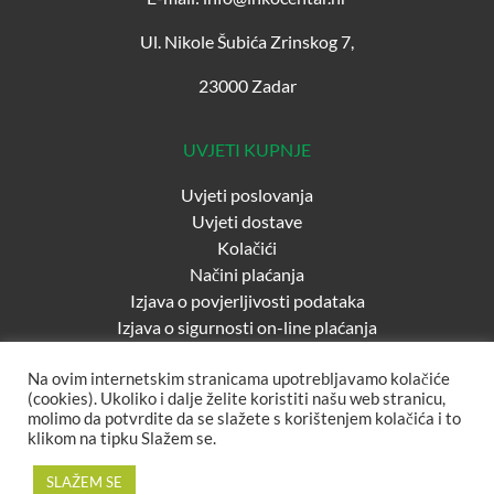
Ul. Nikole Šubića Zrinskog 7,
23000 Zadar
UVJETI KUPNJE
Uvjeti poslovanja
Uvjeti dostave
Kolačići
Načini plaćanja
Izjava o povjerljivosti podataka
Izjava o sigurnosti on-line plaćanja
Na ovim internetskim stranicama upotrebljavamo kolačiće
(cookies). Ukoliko i dalje želite koristiti našu web stranicu,
molimo da potvrdite da se slažete s korištenjem kolačića i to
klikom na tipku Slažem se.
SLAŽEM SE