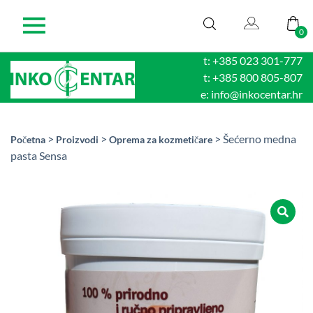
0
t: +385 023 301-777
t: +385 800 805-807
e: info@inkocentar.hr
>
>
> Šećerno medna
Početna
Proizvodi
Oprema za kozmetičare
pasta Sensa