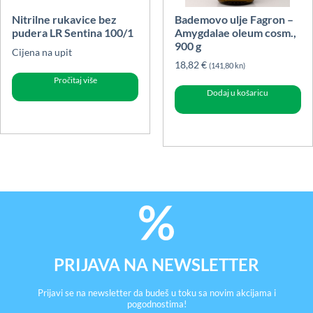
Nitrilne rukavice bez
Bademovo ulje Fagron –
pudera LR Sentina 100/1
Amygdalae oleum cosm.,
900 g
Cijena na upit
18,82
€
(141,80 kn)
Pročitaj više
Dodaj u košaricu
PRIJAVA NA NEWSLETTER
Prijavi se na newsletter da budeš u toku sa novim akcijama i
pogodnostima!