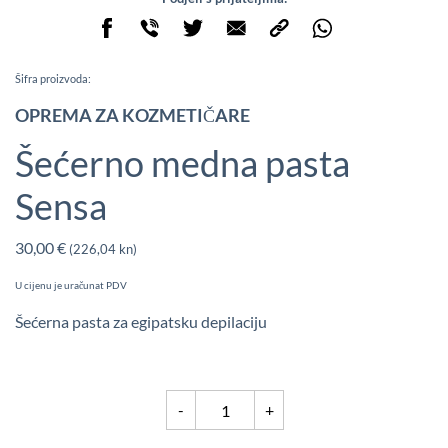
Šifra proizvoda:
OPREMA ZA KOZMETIČARE
Šećerno medna pasta
Sensa
30,00
€
(226,04 kn)
U cijenu je uračunat PDV
Šećerna pasta za egipatsku depilaciju
Šećerno
-
+
medna