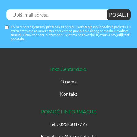
Ovim putem dajem svoj pristanak za obradu i korištenje mojih osobnih podataka u
svrhu pretplate na newsletter s pravom na povlačenje danog pristanka u svakom
trenutku. Pročitao sam i slažem se s
Uvjetima poslovanja
i
Izjavom o povjerljivosti
podataka
.
Inko Centar d.o.o.
O nama
Kontakt
POMOĆ I INFORMACIJE
Tel. : 023/301-777
E-mail: info@inkocentar.hr