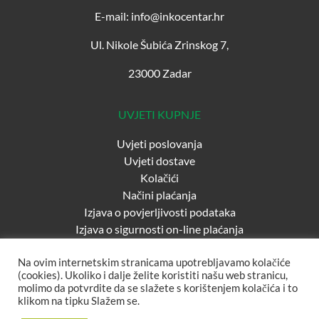
E-mail: info@inkocentar.hr
Ul. Nikole Šubića Zrinskog 7,
23000 Zadar
UVJETI KUPNJE
Uvjeti poslovanja
Uvjeti dostave
Kolačići
Načini plaćanja
Izjava o povjerljivosti podataka
Izjava o sigurnosti on-line plaćanja
Na ovim internetskim stranicama upotrebljavamo kolačiće
(cookies). Ukoliko i dalje želite koristiti našu web stranicu,
molimo da potvrdite da se slažete s korištenjem kolačića i to
klikom na tipku Slažem se.