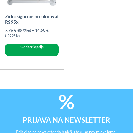
Zidni sigurnosni rukohvat
RS95x
7,96
€
–
14,50
€
(59,97 kn)
Raspon
(109,25 kn)
cijena:
Ovaj
Odaberi opcije
od
proizvod
7,96 €
ima
(59,97
više
kn)
varijanti.
do
14,50 €
Opcije
(109,25
se
kn)
mogu
odabrati
na
stranici
PRIJAVA NA NEWSLETTER
proizvoda
Prijavi se na newsletter da budeš u toku sa novim akcijama i