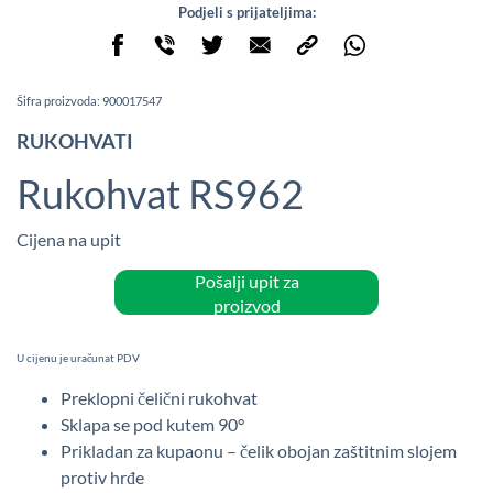
Podjeli s prijateljima:
Šifra proizvoda: 900017547
RUKOHVATI
Rukohvat RS962
Cijena na upit
Pošalji upit za
proizvod
U cijenu je uračunat PDV
Preklopni čelični rukohvat
Sklapa se pod kutem 90°
Prikladan za kupaonu – čelik obojan zaštitnim slojem
protiv hrđe