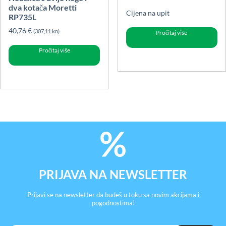
dva kotača Moretti
Cijena na upit
RP735L
40,76
€
(307,11 kn)
Pročitaj više
Pročitaj više
PRIJAVA NA NEWSLETTER
Prijavi se na newsletter da budeš u toku sa novim akcijama i
pogodnostima!