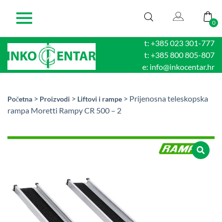
0
t: +385 023 301-777
t: +385 800 805-807
e: info@inkocentar.hr
>
>
> Prijenosna teleskopska
Početna
Proizvodi
Liftovi i rampe
rampa Moretti Rampy CR 500 – 2