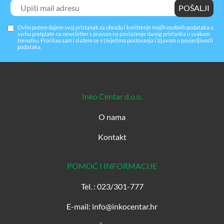
Ovim putem dajem svoj pristanak za obradu i korištenje mojih osobnih podataka u
svrhu pretplate na newsletter s pravom na povlačenje danog pristanka u svakom
trenutku. Pročitao sam i slažem se s
Uvjetima poslovanja
i
Izjavom o povjerljivosti
podataka
.
Inko Centar d.o.o.
O nama
Kontakt
POMOĆ I INFORMACIJE
Tel. : 023/301-777
E-mail: info@inkocentar.hr