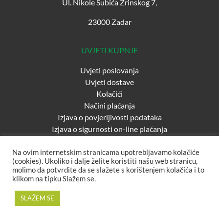
Ul. Nikole Šubića Zrinskog 7,
23000 Zadar
UVJETI KUPNJE
Uvjeti poslovanja
Uvjeti dostave
Kolačići
Načini plaćanja
Izjava o povjerljivosti podataka
Izjava o sigurnosti on-line plaćanja
Na ovim internetskim stranicama upotrebljavamo kolačiće
(cookies). Ukoliko i dalje želite koristiti našu web stranicu,
molimo da potvrdite da se slažete s korištenjem kolačića i to
klikom na tipku Slažem se.
SLAŽEM SE
Design & development by
Color Box - kreativna industrija