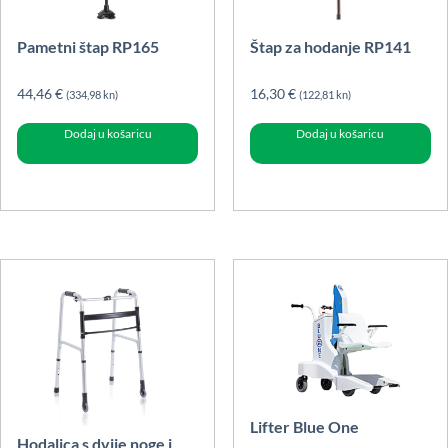
Pametni štap RP165
Štap za hodanje RP141
44,46
€
16,30
€
(334,98 kn)
(122,81 kn)
Dodaj u košaricu
Dodaj u košaricu
Lifter Blue One
Hodalica s dvije noge i