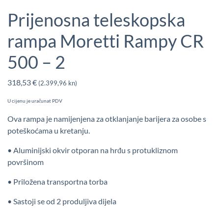
Prijenosna teleskopska
rampa Moretti Rampy CR
500 – 2
318,53
€
(2.399,96 kn)
U cijenu je uračunat PDV
Ova rampa je namijenjena za otklanjanje barijera za osobe s
poteškoćama u kretanju.
• Aluminijski okvir otporan na hrđu s protukliznom
površinom
• Priložena transportna torba
• Sastoji se od 2 produljiva dijela