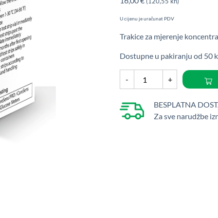
16,00
€
(120,55 kn)
U cijenu je uračunat PDV
Trakice za mjerenje koncentrac
Dostupne u pakiranju od 50 k
Dijagnostičke
-
+
trakice
za
BESPLATNA DOS
mjerenje
Za sve narudžbe iz
glukoze
u
krvi
CareSens
PRO
količina