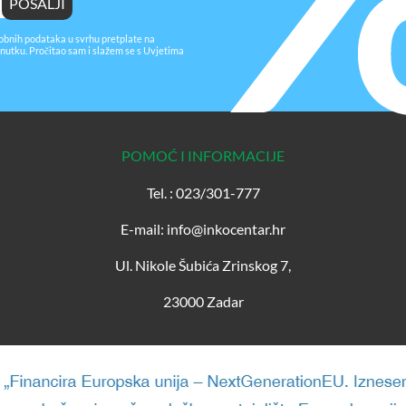
obnih podataka u svrhu pretplate na
nutku. Pročitao sam i slažem se s
Uvjetima
POMOĆ I INFORMACIJE
Tel. : 023/301-777
E-mail: info@inkocentar.hr
Ul. Nikole Šubića Zrinskog 7,
23000 Zadar