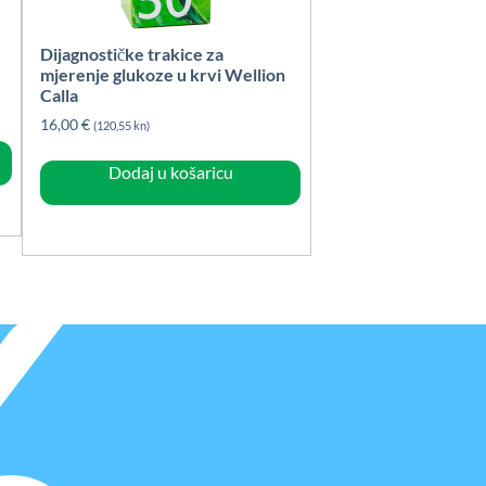
Dijagnostičke trakice za
mjerenje glukoze u krvi Wellion
Calla
16,00
€
(120,55 kn)
Dodaj u košaricu