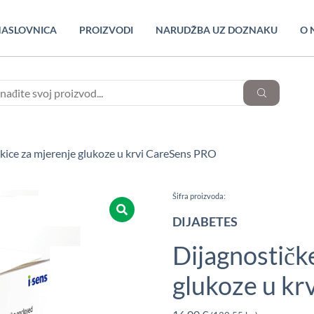
ASLOVNICA
PROIZVODI
NARUDŽBA UZ DOZNAKU
O 
akice za mjerenje glukoze u krvi CareSens PRO
Šifra proizvoda:
DIJABETES
Dijagnostičk
glukoze u kr