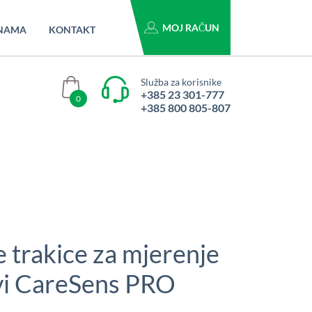
MOJ RAČUN
NAMA
KONTAKT
Služba za korisnike
+385 23 301-777
0
+385 800 805-807
e trakice za mjerenje
vi CareSens PRO