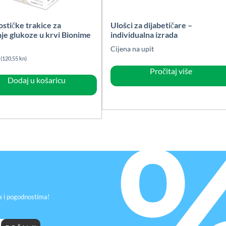
ostičke trakice za
Ulošci za dijabetičare –
je glukoze u krvi Bionime
individualna izrada
0
Cijena na upit
(120,55 kn)
Pročitaj više
Dodaj u košaricu
a i pogodnostima!