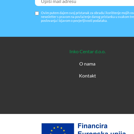
Ovim putem dajem svoj pristanak za obradu i korištenje mojih os
newsletter s pravom na povlačenje danog pristanka u svakom tre
poslovanja
i
Izjavom o povjerljivosti podataka
.
Inko Centar d.o.o.
O nama
Kontakt