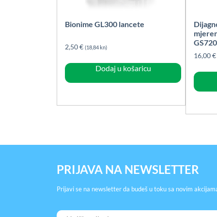
Bionime GL300 lancete
Dijagn
mjeren
GS72
2,50
€
(18,84 kn)
16,00
€
Dodaj u košaricu
PRIJAVA NA NEWSLETTER
Prijavi se na newsletter da budeš u toku sa novim akcijam