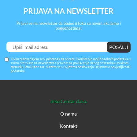
PRIJAVA NA NEWSLETTER
Prijavi se na newsletter da budeš u toku sa novim akcijama i
pogodnostima!
Ovim putem dajem svoj pristanak za obradu i korištenje mojih osobnih podataka u
svrhu pretplate na newsletter s pravom na povlačenje danog pristanka u svakom
trenutku. Pročitao sam i slažem se s
Uvjetima poslovanja
i
Izjavom o povjerljivosti
podataka
.
Inko Centar d.o.o.
O nama
Kontakt