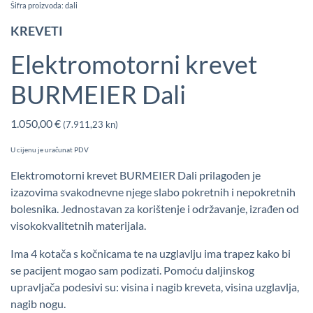
Šifra proizvoda: dali
KREVETI
Elektromotorni krevet
BURMEIER Dali
1.050,00
€
(7.911,23 kn)
U cijenu je uračunat PDV
Elektromotorni krevet BURMEIER Dali prilagođen je
izazovima svakodnevne njege slabo pokretnih i nepokretnih
bolesnika. Jednostavan za korištenje i održavanje, izrađen od
visokokvalitetnih materijala.
Ima 4 kotača s kočnicama te na uzglavlju ima trapez kako bi
se pacijent mogao sam podizati. Pomoću daljinskog
upravljača podesivi su: visina i nagib kreveta, visina uzglavlja,
nagib nogu.