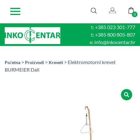
0
t: +385 023 301-777
t: +385 800 805-807
e: info@inkocentar.hr
>
>
> Elektromotorni krevet
Početna
Proizvodi
Kreveti
BURMEIER Dali