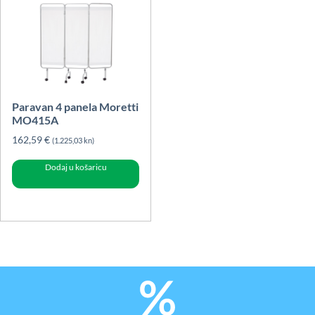
Paravan 4 panela Moretti
MO415A
162,59
€
(1.225,03 kn)
Dodaj u košaricu